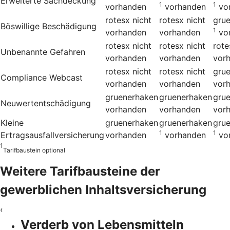
Erweiterte Sachdeckung
1
1
vorhanden
vorhanden
vo
rotesx
nicht
rotesx
nicht
gru
Böswillige Beschädigung
1
vorhanden
vorhanden
vo
rotesx
nicht
rotesx
nicht
rote
Unbenannte Gefahren
vorhanden
vorhanden
vor
rotesx
nicht
rotesx
nicht
gru
Compliance Webcast
vorhanden
vorhanden
vor
gruenerhaken
gruenerhaken
gru
Neuwertentschädigung
vorhanden
vorhanden
vor
Kleine
gruenerhaken
gruenerhaken
gru
1
1
Ertragsausfallversicherung
vorhanden
vorhanden
vo
1
Tarifbaustein optional
Weitere Tarifbausteine der
gewerblichen Inhalts­versicherung
‹
Verderb von Lebensmitteln