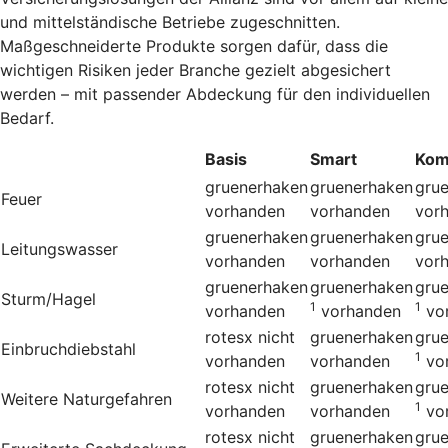
und mittelständische Betriebe zugeschnitten.
Maßgeschneiderte Produkte sorgen dafür, dass die
wichtigen Risiken jeder Branche gezielt abgesichert
werden – mit passender Abdeckung für den individuellen
Bedarf.
Basis
Smart
Kom
gruenerhaken
gruenerhaken
gru
Feuer
vorhanden
vorhanden
vor
gruenerhaken
gruenerhaken
gru
Leitungswasser
vorhanden
vorhanden
vor
gruenerhaken
gruenerhaken
gru
Sturm/Hagel
1
1
vorhanden
vorhanden
vo
rotesx
nicht
gruenerhaken
gru
Einbruchdiebstahl
1
vorhanden
vorhanden
vo
rotesx
nicht
gruenerhaken
gru
Weitere Naturgefahren
1
vorhanden
vorhanden
vo
rotesx
nicht
gruenerhaken
gru