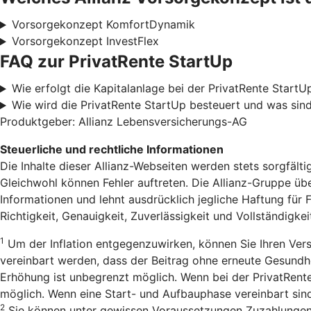
Vorsorgekonzept KomfortDynamik
Vorsorgekonzept InvestFlex
FAQ zur PrivatRente StartUp
Wie erfolgt die Kapitalanlage bei der PrivatRente StartU
Wie wird die PrivatRente StartUp besteuert und was sind
Produktgeber: Allianz Lebensversicherungs-AG
Steuerliche und rechtliche Informationen
Die Inhalte dieser Allianz-Webseiten werden stets sorgfälti
Gleichwohl können Fehler auftreten. Die Allianz-Gruppe über
Informationen und lehnt ausdrücklich jegliche Haftung für 
Richtigkeit, Genauigkeit, Zuverlässigkeit und Vollständigkei
1
Um der Inflation entgegenzuwirken, können Sie Ihren Ve
vereinbart werden, dass der Beitrag ohne erneute Gesundhe
Erhöhung ist unbegrenzt möglich. Wenn bei der PrivatRente
möglich. Wenn eine Start- und Aufbauphase vereinbart sin
2
Sie können unter gewissen Voraussetzungen Zuzahlungen 