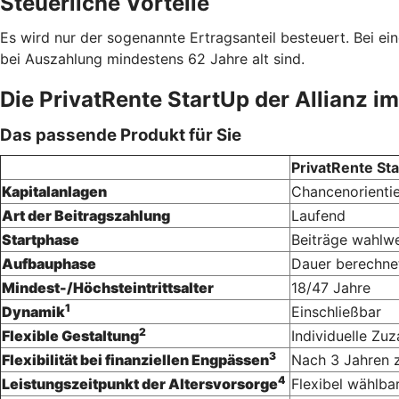
Steuerliche Vorteile
Es wird nur der sogenannte Ertragsanteil besteuert. Bei ein
bei Auszahlung mindestens 62 Jahre alt sind.
Die PrivatRente StartUp der Allianz im
Das passende Produkt für Sie
PrivatRente Sta
Kapitalanlagen
Chancenorienti
Art der Beitragszahlung
Laufend
Startphase
Beiträge wahlwe
Aufbauphase
Dauer berechnet
Mindest-/Höchsteintrittsalter
18/47 Jahre
1
Dynamik
Einschließbar
2
Flexible Gestaltung
Individuelle Zu
3
Flexibilität bei finanziellen Engpässen
Nach 3 Jahren 
4
Leistungszeitpunkt der Altersvorsorge
Flexibel wählba