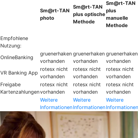
Sm@rt-TAN
Sm@rt-TAN
Sm@rt-TAN
plus
plus optische
photo
manuelle
Methode
Methode
Empfohlene
Nutzung:
gruenerhaken
gruenerhaken
gruenerhaken
OnlineBanking
vorhanden
vorhanden
vorhanden
rotesx
nicht
rotesx
nicht
rotesx
nicht
VR Banking App
vorhanden
vorhanden
vorhanden
Freigabe
rotesx
nicht
rotesx
nicht
rotesx
nicht
Kartenzahlungen
vorhanden
vorhanden
vorhanden
Weitere
Weitere
Weitere
Informationen
Informationen
Informatione