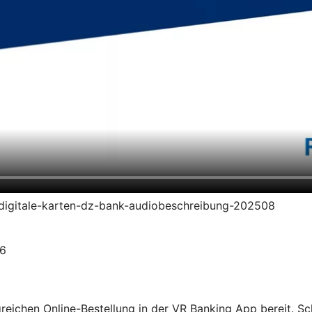
en-digitale-karten-dz-bank-audiobeschreibung-202508
26
olgreichen Online-Bestellung in der VR Banking App bereit. S