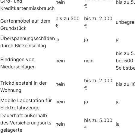
Giro- und
nein
bis zu 5
€
Kreditkartenmissbrauch
bis zu 500
bis zu 2.000
Gartenmöbel auf dem
unbegre
€
€
Grundstück
Überspannungsschäden
ja
ja
ja
durch Blitzeinschlag
bis zu 5
Eindringen von
nein
nein
bei 500
Niederschlägen
Selbstbe
bis zu 2.000
Trickdiebstahl in der
nein
bis zu 1
€
Wohnung
Mobile Ladestation für
nein
ja
ja
Elektrofahrzeuge
Dauerhaft außerhalb
bis zu 5.000
des Versicherungsorts
nein
ja
€
gelagerte