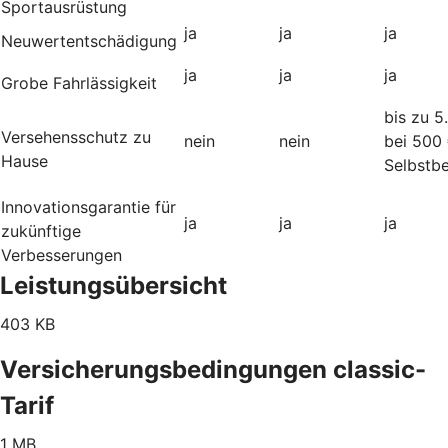
Sportausrüstung
ja
ja
ja
Neuwertentschädigung
ja
ja
ja
Grobe Fahrlässigkeit
bis zu 5
Versehensschutz zu
nein
nein
bei 500
Hause
Selbstbe
Innovationsgarantie für
ja
ja
ja
zukünftige
Verbesserungen
Leistungsübersicht
403 KB
Versicherungsbedingungen classic-
Tarif
1 MB