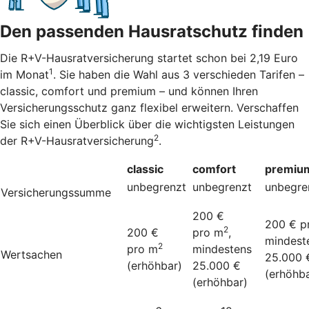
Den passenden Hausratschutz finden
Die R+V-Hausratversicherung startet schon bei 2,19 Euro
1
im Monat
. Sie haben die Wahl aus 3 verschieden Tarifen –
classic, comfort und premium – und können Ihren
Versicherungsschutz ganz flexibel erweitern. Verschaffen
Sie sich einen Überblick über die wichtigsten Leistungen
2
der R+V-Hausratversicherung
.
classic
comfort
premiu
unbegrenzt
unbegrenzt
unbegre
Versicherungssumme
200 €
200 € p
2
200 €
pro m
,
mindest
2
pro m
mindestens
Wertsachen
25.000 
(erhöhbar)
25.000 €
(erhöhba
(erhöhbar)