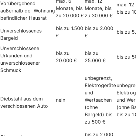
max. 6
max. 12
Vorübergehend
max. 12
Monate, bis
Monate, bis
außerhalb der Wohnung
bis zu 1
zu 20.000 €
zu 30.000 €
befindlicher Hausrat
bis zu 1.500
bis zu 2.000
Unverschlossenes
bis zu 5
€
€
Bargeld
Unverschlossene
bis zu
bis zu
Urkunden und
bis zu 5
20.000 €
25.000 €
unverschlossener
Schmuck
unbegrenzt,
Elektrogeräte
unbegre
und
Elektrog
Diebstahl aus dem
nein
Wertsachen
und Wer
verschlossenen Auto
(ohne
(ohne Ba
Bargeld) bis
bis zu 1
zu 500 €
bis zu 2.000