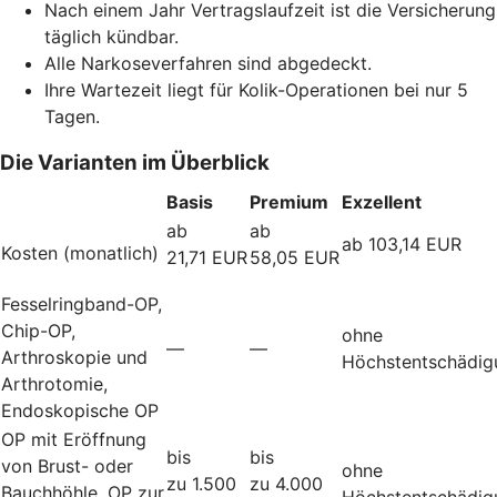
Nach einem Jahr Vertragslaufzeit ist die Versicherung
täglich kündbar.
Alle Narkoseverfahren sind abgedeckt.
Ihre Wartezeit liegt für Kolik-Operationen bei nur 5
Tagen.
Die Varianten im Überblick
Basis
Premium
Exzellent
ab
ab
ab 103,14 EUR
Kosten (monatlich)
21,71 EUR
58,05 EUR
Fesselringband-OP,
Chip-OP,
ohne
—
—
Arthroskopie und
Höchstentschädig
Arthrotomie,
Endoskopische OP
OP mit Eröffnung
bis
bis
von Brust- oder
ohne
zu 1.500
zu 4.000
Bauchhöhle, OP zur
Höchstentschädig