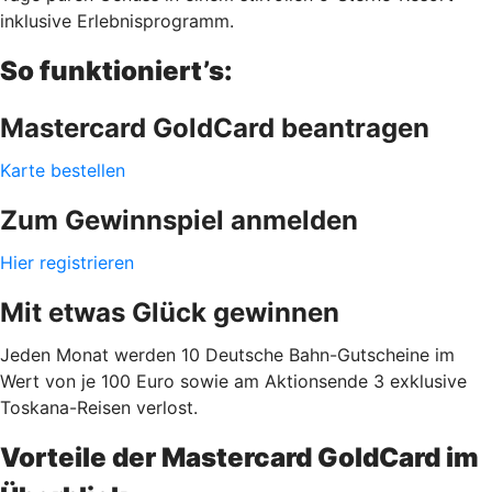
inklusive Erlebnisprogramm.
So funktioniert’s:
Mastercard GoldCard beantragen
Karte bestellen
Zum Gewinnspiel anmelden
Hier registrieren
Mit etwas Glück gewinnen
Jeden Monat werden 10 Deutsche Bahn-Gutscheine im
Wert von je 100 Euro sowie am Aktionsende 3 exklusive
Toskana-Reisen verlost.
Vorteile der Mastercard GoldCard im