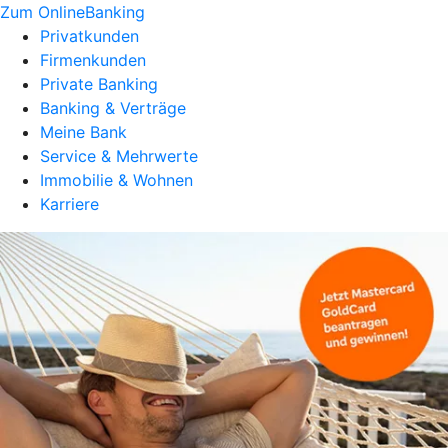
Zum OnlineBanking
Privatkunden
Firmenkunden
Private Banking
Banking & Verträge
Meine Bank
Service & Mehrwerte
Immobilie & Wohnen
Karriere