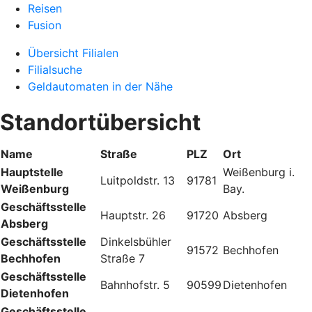
Reisen
Fusion
Übersicht Filialen
Filialsuche
Geldautomaten in der Nähe
Standortübersicht
Name
Straße
PLZ
Ort
Hauptstelle
Weißenburg i.
Luitpoldstr. 13
91781
Weißenburg
Bay.
Geschäftsstelle
Hauptstr. 26
91720
Absberg
Absberg
Geschäftsstelle
Dinkelsbühler
91572
Bechhofen
Bechhofen
Straße 7
Geschäftsstelle
Bahnhofstr. 5
90599
Dietenhofen
Dietenhofen
Geschäftsstelle