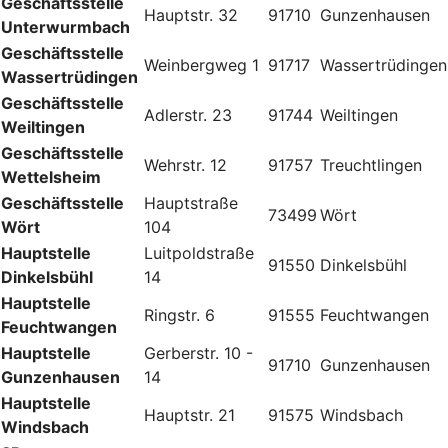
Geschäftsstelle
Hauptstr. 32
91710
Gunzenhausen
Unterwurmbach
Geschäftsstelle
Weinbergweg 1
91717
Wassertrüdingen
Wassertrüdingen
Geschäftsstelle
Adlerstr. 23
91744
Weiltingen
Weiltingen
Geschäftsstelle
Wehrstr. 12
91757
Treuchtlingen
Wettelsheim
Geschäftsstelle
Hauptstraße
73499
Wört
Wört
104
Hauptstelle
Luitpoldstraße
91550
Dinkelsbühl
Dinkelsbühl
14
Hauptstelle
Ringstr. 6
91555
Feuchtwangen
Feuchtwangen
Hauptstelle
Gerberstr. 10 -
91710
Gunzenhausen
Gunzenhausen
14
Hauptstelle
Hauptstr. 21
91575
Windsbach
Windsbach