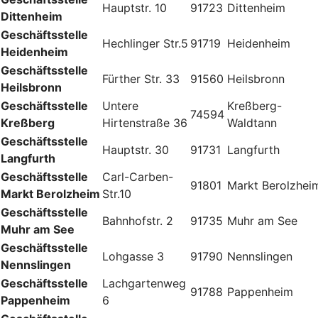
Hauptstr. 10
91723
Dittenheim
Dittenheim
Geschäftsstelle
Hechlinger Str.5
91719
Heidenheim
Heidenheim
Geschäftsstelle
Fürther Str. 33
91560
Heilsbronn
Heilsbronn
Geschäftsstelle
Untere
Kreßberg-
74594
Kreßberg
Hirtenstraße 36
Waldtann
Geschäftsstelle
Hauptstr. 30
91731
Langfurth
Langfurth
Geschäftsstelle
Carl-Carben-
91801
Markt Berolzhei
Markt Berolzheim
Str.10
Geschäftsstelle
Bahnhofstr. 2
91735
Muhr am See
Muhr am See
Geschäftsstelle
Lohgasse 3
91790
Nennslingen
Nennslingen
Geschäftsstelle
Lachgartenweg
91788
Pappenheim
Pappenheim
6