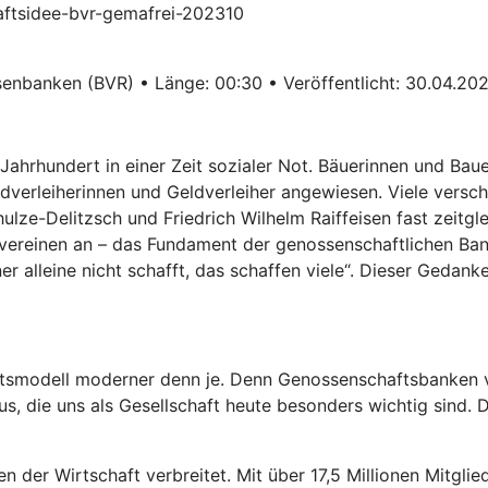
haftsidee-bvr-gemafrei-202310
enbanken (BVR) • Länge: 00:30 • Veröffentlicht: 30.04.20
ahrhundert in einer Zeit sozialer Not. Bäuerinnen und Ba
verleiherinnen und Geldverleiher angewiesen. Viele verschu
ze-Delitzsch und Friedrich Wilhelm Raiffeisen fast zeitglei
vereinen an – das Fundament der genossenschaftlichen Ban
er alleine nicht schafft, das schaffen viele“. Dieser Gedank
ftsmodell moderner denn je. Denn Genossenschaftsbanken v
, die uns als Gesellschaft heute besonders wichtig sind. Da
n der Wirtschaft verbreitet. Mit über 17,5 Millionen Mitgl