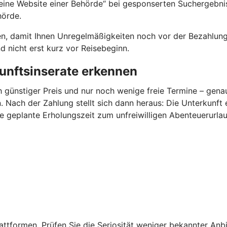
ine Website einer Behörde“ bei gesponserten Suchergebniss
hörde.
en, damit Ihnen Unregelmäßigkeiten noch vor der Bezahlung 
 nicht erst kurz vor Reisebeginn.
unftsinserate erkennen
h günstiger Preis und nur noch wenige freie Termine – gen
 Nach der Zahlung stellt sich dann heraus: Die Unterkunft 
ie geplante Erholungszeit zum unfreiwilligen Abenteuerurlau
ttformen. Prüfen Sie die Seriosität weniger bekannter Anbi